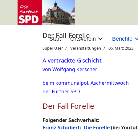
Der Fall Forelle
Start
Ortsverein
Berichte
Super User
Veranstaltungen
06. März 2023
A vertrackte G'schicht
von Wolfgang Kerscher
beim kommunalpol. Aschermittwoch
der Further SPD
Der Fall Forelle
Folgender Sachverhalt:
Franz Schubert: Die Forelle
(bei Youtu