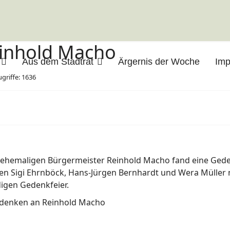
inhold Macho
Aus dem Stadtrat
Ärgernis der Woche
Im
ugriffe: 1636
 ehemaligen Bürgermeister Reinhold Macho fand eine Geden
 Sigi Ehrnböck, Hans-Jürgen Bernhardt und Wera Müller nah
digen Gedenkfeier.