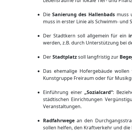
Lebensräume für lokale Tier- und Pflan
Die
Sanierung des Hallenbads
muss u
muss in erster Linie als Schwimm- und 
Der Stadtkern soll allgemein für ein
i
werden, z.B. durch Unterstützung bei 
Der
Stadtplatz
soll langfristig zur
Bege
Das ehemalige Hofergebäude wollen 
Kunstgruppe Freiraum oder für Musikg
Einführung einer
„Sozialcard“
: Bezie
städtischen Einrichtungen Vergünstig
Veranstaltungen.
Radfahrwege
an den Durchgangsstr
sollen helfen, den Kraftverkehr und die