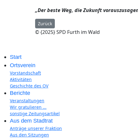
„Der beste Weg, die Zukunft vorauszusagen, 
Vorheriger Beitrag: Die "kleine aber feine" SPD S
Zurück
© {2025} SPD Furth im Wald
Start
Ortsverein
Vorstandschaft
Aktivitäten
Geschichte des OV
Berichte
Veranstaltungen
Wir gratulieren ...
sonstige Zeitungsartikel
Aus dem Stadtrat
Anträge unserer Fraktion
Aus den Sitzungen