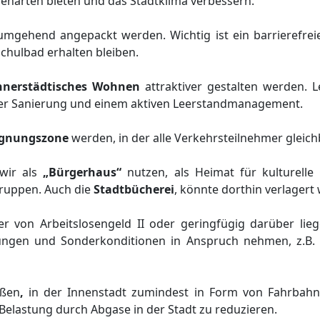
zenarten bieten und das Stadtklima verbessern.
mgehend angepackt werden. Wichtig ist ein barrierefrei
Schulbad erhalten bleiben.
nnerstädtisches Wohnen
attraktiver gestalten werden. 
der Sanierung und einem aktiven Leerstandmanagement.
gnungszone
werden, in der alle Verkehrsteilnehmer gleich
wir als
„Bürgerhaus“
nutzen, als Heimat für kulturelle 
ruppen. Auch die
Stadtbücherei
, könnte dorthin verlagert
her von Arbeitslosengeld II oder geringfügig darüber l
ungen und Sonderkonditionen in Anspruch nehmen, z.B. be
aßen
,
in der Innenstadt zumindest in Form von Fahrbah
 Belastung durch Abgase in der Stadt zu reduzieren.